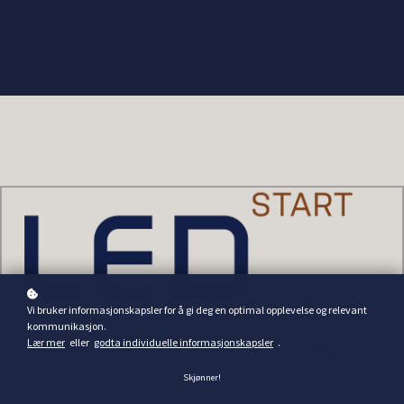
Vi bruker informasjonskapsler for å gi deg en optimal opplevelse og relevant
kommunikasjon.
Lær mer
eller
godta individuelle informasjonskapsler
.
Er for relativt nye ledere som ønsker å starte på rett
sted.
Skjønner!